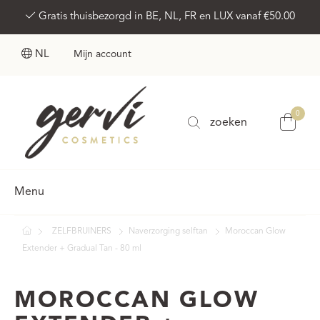
Gratis thuisbezorgd in BE, NL, FR en LUX vanaf €50.00
NL
Mijn account
0
zoeken
Menu
ZELFBRUINERS
Naverzorging selftan
Moroccan Glow
Extender + Gradual Tan - 80 ml
MOROCCAN GLOW