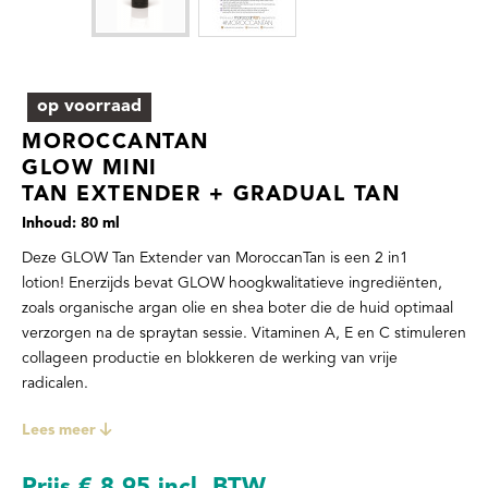
op voorraad
MOROCCANTAN
GLOW MINI
TAN EXTENDER + GRADUAL TAN
Inhoud: 80 ml
Deze GLOW Tan Extender van MoroccanTan is een 2 in1
lotion!
Enerzijds bevat GLOW hoogkwalitatieve ingrediënten,
zoals organische argan olie en shea boter die de huid optimaal
verzorgen na de spraytan sessie. Vitaminen A, E en C stimuleren
collageen productie en blokkeren de werking van vrije
radicalen.
Anderzijds zorgt het kleine aandeel DHA ervoor dat je zelfbruin
Lees meer
kleur in de dagen na applicatie niet vervaagt
...integendeel! Je
bruine kleur blijft op hetzelfde peil en je huid staalt van
Prijs
€ 8,95
incl. BTW