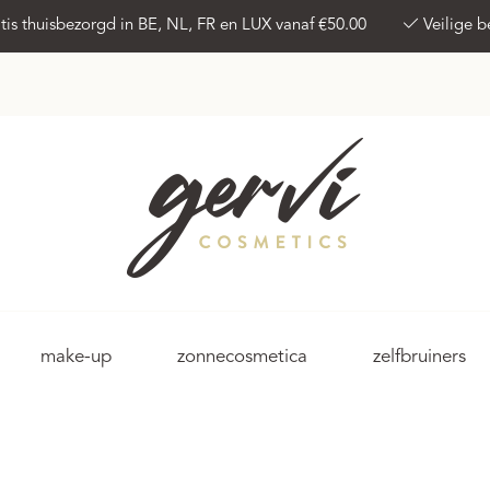
tis thuisbezorgd in BE, NL, FR en LUX vanaf €50.00
Veilige b
make-up
zonnecosmetica
zelfbruiners