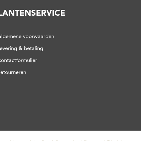
LANTENSERVICE
algemene voorwaarden
levering & betaling
contactformulier
retourneren