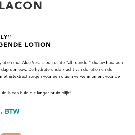
FLACON
LY"
GENDE LOTION
otion met Aloë Vera is een echte "all-rounder" die uw huid een
e dag opnieuw. De hydraterende kracht van de lotion en de
methistextract zorgen voor een ultiem verwenmoment voor de
d is een huid die langer bruin blijft!
l. BTW