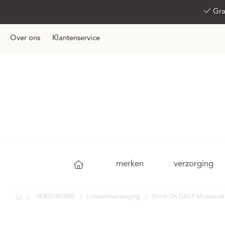
Gra
Over ons
Klantenservice
merken
verzorging
VERZORGING
Lichaamsverzorging
Shine On DAILY Moisturizer