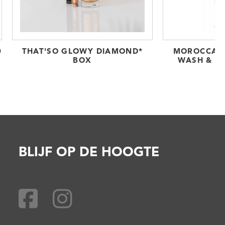
0
THAT'SO GLOWY DIAMOND*
MOROCCAN 
BOX
WASH & EX
BLIJF OP DE HOOGTE