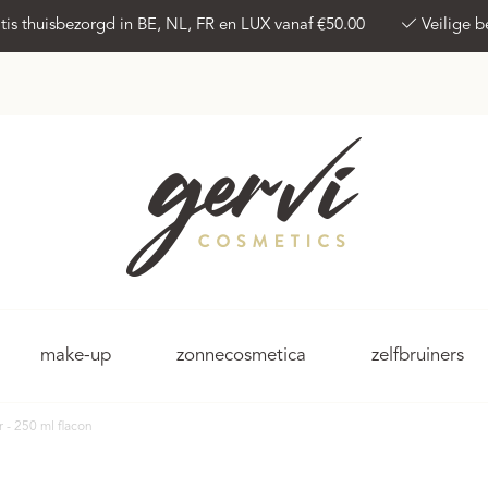
tis thuisbezorgd in BE, NL, FR en LUX vanaf €50.00
Veilige b
make-up
zonnecosmetica
zelfbruiners
 - 250 ml flacon