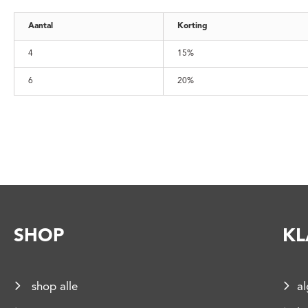
Aantal
Korting
4
15%
6
20%
SHOP
KL
shop alle
a