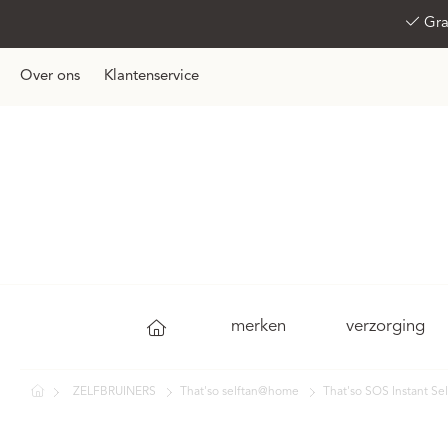
Gra
Over ons
Klantenservice
merken
verzorging
ZELFBRUINERS
That'so selftan@home
That'so SOS Instant 