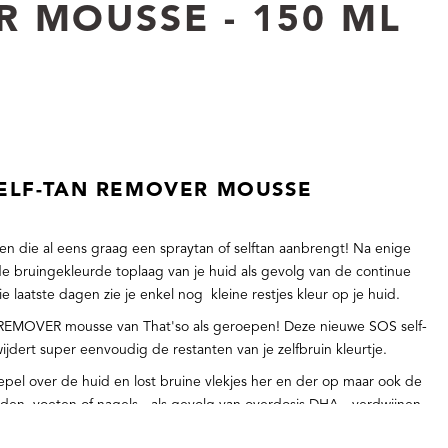
R MOUSSE - 150 ML
SELF-TAN REMOVER MOUSSE
n die al eens graag een spraytan of selftan aanbrengt!
Na enige
 de bruingekleurde toplaag van je huid als gevolg van de continue
e laatste dagen zie je enkel nog kleine restjes kleur op je huid.
 REMOVER mousse van That'so als geroepen!
Deze nieuwe SOS self-
ert super eenvoudig de restanten van je zelfbruin kleurtje.
epel over de huid en lost bruine vlekjes her en der op maar ook de
den, voeten of nagels - als gevolg van overdosis DHA- verdwijnen