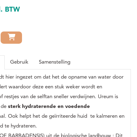
een foutje gemaakt bij het aanbrengen van een selftan?
No worries
l. BTW
 het sterk uitdrogen van de huid want de "hydro-lipiden-balans"
de toevoeging van Aloë Vera juice en extract van kamille en citroen
douche met een frisse, gereinigde én egale huid en in een wip ben
ftan of spraytan!
men en jasmijn
Gebruik
Samenstelling
t hier ingezet om dat het de opname van water door
dert waardoor deze een stuk weker wordt en
of restjes van de selftan sneller verdwijnen.
Ureum is
n de
sterk hydraterende en voedende
al. Ook helpt het de geïrriteerde huid te kalmeren en
d te hydrateren.
E BARBADENSIS) uit de biologische landbouw : Dit