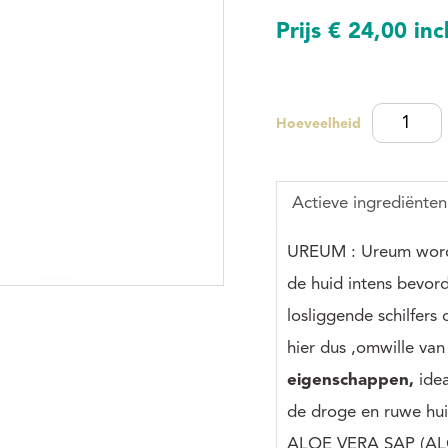
Wie heeft er al niet eens 
Prijs
€ 24,00
inc
anymore!
Er is ook geen gevaar voor
blijft bewaard. Daar zorgt 
voor.
Je stapt dus uit de 
Hoeveelheid
je klaar voor een nieuwe sel
Aangename geur van bloe
Actieve ingrediënten
UREUM :
Ureum word
de huid intens bevor
losliggende schilfers 
hier dus ,omwille va
eigenschappen,
idea
de droge en ruwe hui
ALOE VERA SAP (ALO