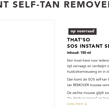
NT SELF-TAN REMOVE
op voorraad
THAT'SO
SOS INSTANT 
Inhoud: 150 ml
Een must-have voor iederee
tijd vervaagt en verdwijnt
huidcelvernieuwing en in di
Dan komt de SOS self-tan
tan REMOVER mousse verwijd
De zachte mousse glijdt so
”te donkere zones” op han
Lees meer
grotendeels.