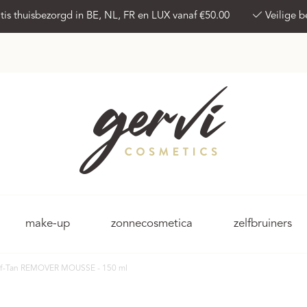
tis thuisbezorgd in BE, NL, FR en LUX vanaf €50.00
Veilige b
make-up
zonnecosmetica
zelfbruiners
Self-Tan REMOVER MOUSSE - 150 ml