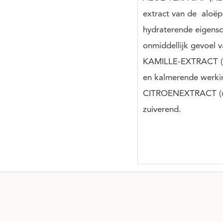
extract van de aloëp
hydraterende eigens
onmiddellijk gevoel va
KAMILLE-EXTRACT (ui
en kalmerende werki
CITROENEXTRACT (uit
zuiverend.