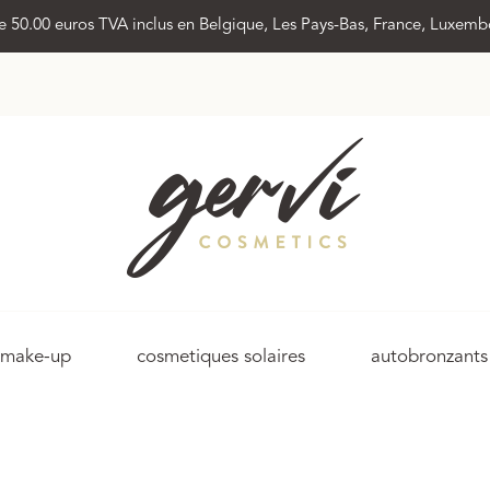
 de 50.00 euros TVA inclus en Belgique, Les Pays-Bas, France, Luxem
make-up
cosmetiques solaires
autobronzants