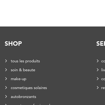
SHOP
SE
tous les produits
co
soin & beaute
li
make-up
c
cosmetiques solaires
re
autobronzants