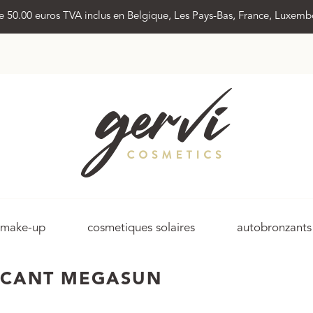
 de 50.00 euros TVA inclus en Belgique, Les Pays-Bas, France, Luxem
make-up
cosmetiques solaires
autobronzants
RICANT MEGASUN