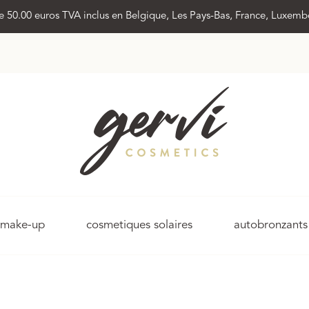
 de 50.00 euros TVA inclus en Belgique, Les Pays-Bas, France, Luxem
make-up
cosmetiques solaires
autobronzants