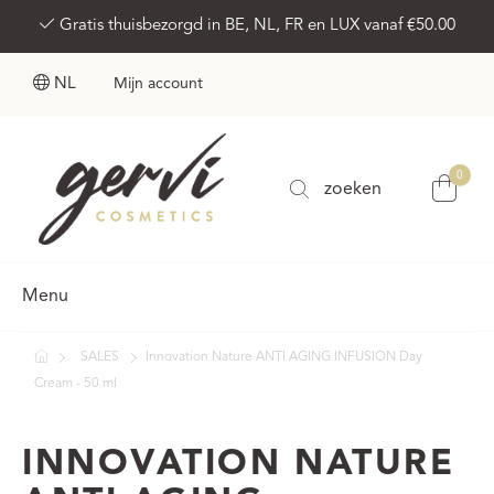
Gratis thuisbezorgd in BE, NL, FR en LUX vanaf €50.00
NL
Mijn account
0
zoeken
Menu
SALES
Innovation Nature ANTI AGING INFUSION Day
Cream - 50 ml
INNOVATION NATURE