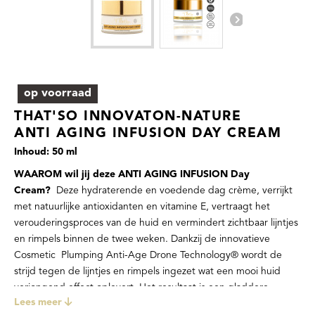
op voorraad
THAT'SO INNOVATON-NATURE
ANTI AGING INFUSION DAY CREAM
Inhoud: 50 ml
WAAROM wil jij deze ANTI AGING INFUSION Day
Cream?
Deze hydraterende en voedende dag crème, verrijkt
met natuurlijke antioxidanten en vitamine E, vertraagt het
verouderingsproces van de huid en vermindert zichtbaar lijntjes
en rimpels binnen de twee weken. Dankzij de innovatieve
Cosmetic Plumping Anti-Age Drone Technology® wordt de
strijd tegen de lijntjes en rimpels ingezet wat een mooi huid
verjongend effect oplevert. Het resultaat is een gladdere,
Lees meer
strakkere en vollere huid.