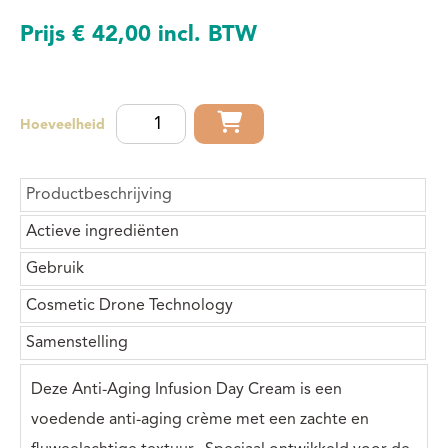
Wil jij enkel ingrediënten van NATUURLIJKE origine op je
Prijs
€ 42,00
incl. BTW
huid? Wil jij hoogkwalitatieve verzorgende bestanddelen
die met de grootste EFFECTIVITEIT ook doen wat ze
beloven?
JA?
Laat dan de meest INNOVATIEVE Cosmetic Drone
Hoeveelheid
Technologie haar werk doen! Want net zoals een drone -
met ingestelde gps coördinaten -exact op de juiste plaats
terecht komt, zo gaan de bestanddelen in deze cosmetica
Productbeschrijving
DOELGERICHT in de huid binnendringen.
Actieve ingrediënten
Gebruik
Cosmetic Drone Technology
Samenstelling
Deze Anti-Aging Infusion Day Cream is een
voedende anti-aging crème met een zachte en