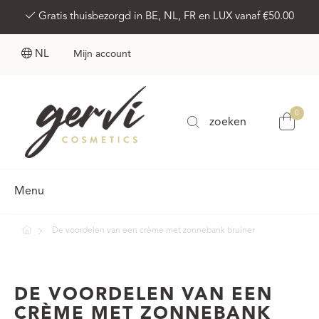
Gratis thuisbezorgd in BE, NL, FR en LUX vanaf €50.00
NL
Mijn account
0
zoeken
Menu
De voordelen van een crème met zonnebank bruiner
DE VOORDELEN VAN EEN
CRÈME MET ZONNEBANK